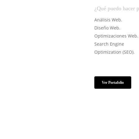
¿Qué puedo hacer p
Análisis Web.
Diseño Web.
Optimizaciones Web.
Search Engine
Optimization (SEO).
Ver Portafolio