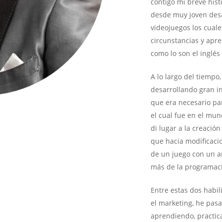
contigo mí breve hist
desde muy joven desa
videojuegos los cual
circunstancias y apre
como lo son el inglés
A lo largo del tiempo
desarrollando gran in
que era necesario pa
el cual fue en el mun
di lugar a la creación
que hacia modificaci
de un juego con un a
más de la programac
Entre estas dos habi
el marketing, he pas
aprendiendo, practic