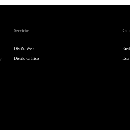
Servicios
Con
Diseño Web
Enví
Diseño Gráfico
Escr
r
s